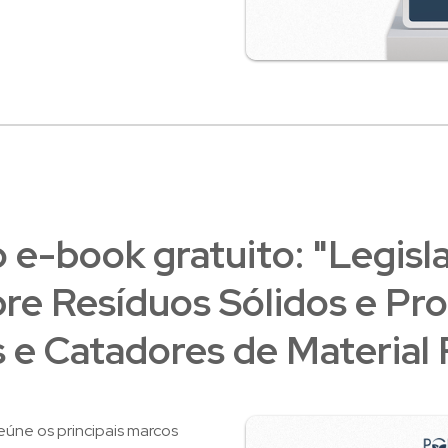
o e-book gratuito: "Legisl
obre Resíduos Sólidos e P
 e Catadores de Material 
eúne os principais marcos