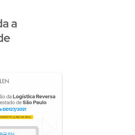
da a
de