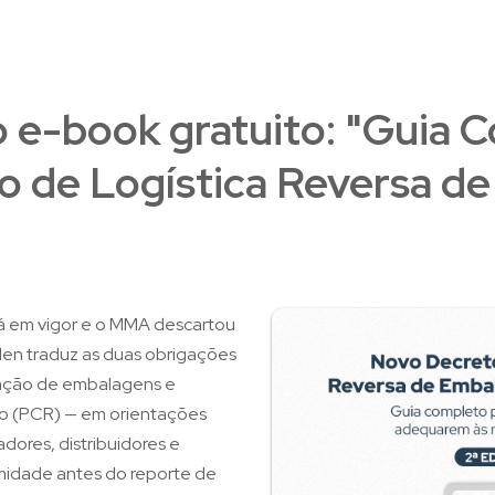
o e-book gratuito: "Guia 
o de Logística Reversa d
á em vigor e o MMA descartou
olen traduz as duas obrigações
ração de embalagens e
o (PCR) — em orientações
adores, distribuidores e
midade antes do reporte de