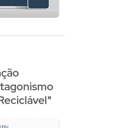
ação
rotagonismo
Reciclável"