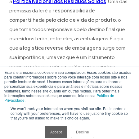
a
Política Nacional dos Resíduos Sólidos
. Uma das
premissas da lei é a
responsabilidade
compartilhada pelo ciclo de vida do produto
, o
que torna todos responsáveis pelo destino final que
os resíduos terão, entre eles, as embalagens. É aqui
que a
logística reversa de embalagens
surge com
sua importância, uma vez que é um instrumento
previsto na lei para pôr em prática esse princípio.
Este site armazena cookies em seu computador. Esses cookies são usados
para coletar informações sobre como você interage com nosso site e nos
A
logística reversa
pode ser definida como um
permite lembrar de você. Usamos essas informações para melhorar e
personalizar sua experiência e para análises e métricas sobre nossos
conjunto de ações e procedimentos que têm como
visitantes, tanto nesse site quanto em outras mídias. Para obter mais
informações sobre os cookies que usamos, leia nossa
Política de
objetivo
coletar e reaproveitar os resíduos
Privacidade.
sólidos
, fazendo com que eles tenham uma
We won't track your information when you visit our site. But in order to
comply with your preferences, we'll have to use just one tiny cookie so
destinação correta, seja retornando para o produtor
that you're not asked to make this choice again.
de origem ou para outros ciclos produtivos. Por meio
Accept
Decline
desse instrumento,
fabricantes, importadores,