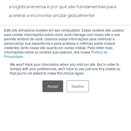
a logística reversa e por que são fundamentais para
acelerar a economia circular globalmente
Este site armazena cookies em seu computador. Esses cookies são usados
para coletar informações sobre como você interage com nosso site e nos
O Que É a IFC?
permite lembrar de você. Usamos essas informações para melhorar e
personalizar sua experiência e para análises e métricas sobre nossos
visitantes, tanto nesse site quanto em outras mídias. Para obter mais
informações sobre os cookies que usamos, leia nossa
Política de
Privacidade.
A
International Finance Corporation (IFC)
é uma
We won't track your information when you visit our site. But in order to
instituição do
Grupo Banco Mundial
, fundada em
comply with your preferences, we'll have to use just one tiny cookie so
that you're not asked to make this choice again.
1956, com foco no setor privado. Ao contrário de
outras entidades do Grupo Banco Mundial, que
Accept
Decline
operam principalmente com governos, a IFC atua
diretamente com empresas privadas, oferecendo
financiamento, assessoria técnica e serviços de
gestão de riscos em mercados emergentes e em
desenvolvimento.