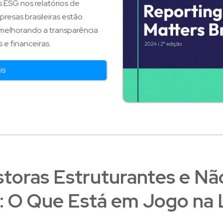
 ESG nos relatórios de
resas brasileiras estão
melhorando a transparência
e financeiras.
is
toras Estruturantes e Nã
: O Que Está em Jogo na 