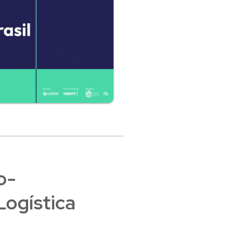
o-
Logística