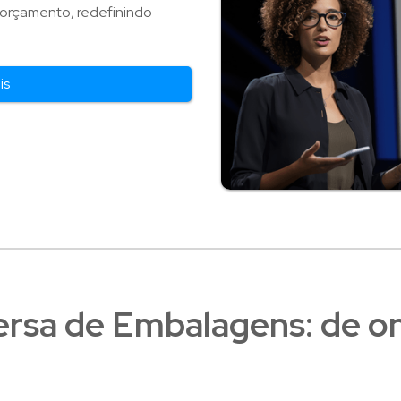
 orçamento, redefinindo
is
ersa de Embalagens: de on