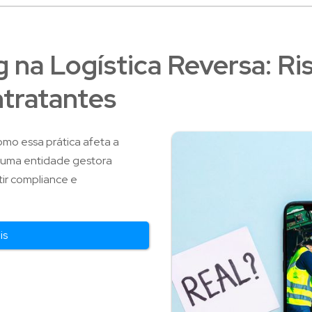
 na Logística Reversa: Ri
tratantes
omo essa prática afeta a
er uma entidade gestora
tir compliance e
is