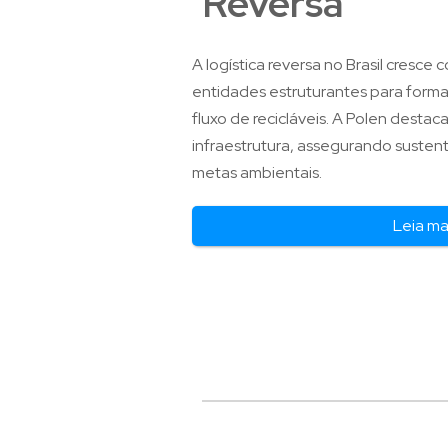
Reversa
A logística reversa no Brasil cresce
entidades estruturantes para formal
fluxo de recicláveis. A Polen desta
infraestrutura, assegurando susten
metas ambientais.
Leia ma