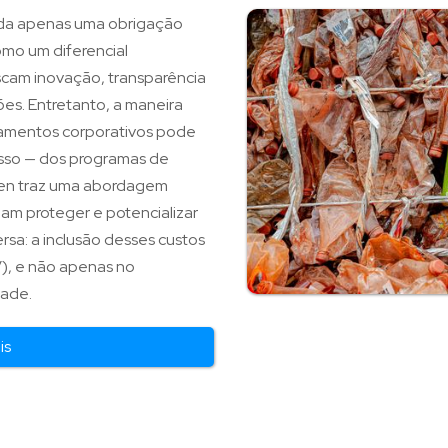
rada apenas uma obrigação
omo um diferencial
cam inovação, transparência
es. Entretanto, a maneira
çamentos corporativos pode
esso — dos programas de
Polen traz uma abordagem
am proteger e potencializar
rsa: a inclusão desses custos
), e não apenas no
dade.
is