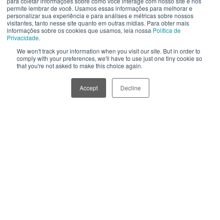
para coletar informações sobre como você interage com nosso site e nos
permite lembrar de você. Usamos essas informações para melhorar e
Preocupada com o destino das suas embalagens
personalizar sua experiência e para análises e métricas sobre nossos
visitantes, tanto nesse site quanto em outras mídias. Para obter mais
pós-consumo, a Tetra Pak, principal fabricante de
informações sobre os cookies que usamos, leia nossa
Política de
Privacidade.
embalagens cartonadas do mundo decidiu investir em
We won't track your information when you visit our site. But in order to
um projeto para incentivar a reciclagem deste tipo de
comply with your preferences, we'll have to use just one tiny cookie so
that you're not asked to make this choice again.
embalagens aqui no Brasil, chamado
Rede Longa
Vida
.
Accept
Decline
Com o objetivo de ampliar o percentual de reciclagem
das embalagens cartonadas pós-consumo no país, o
Programa Rede Longa Vida
tem como princípio a
gestão de incentivos monetários à reciclagem das
caixinhas longa vida. Ou seja, ela oferece um incentivo
financeiro extra para as cooperativas coletarem mais
embalagens longa vida, contribuindo para que um
volume de embalagens cartonadas recicladas