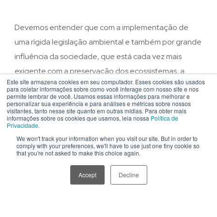
Devemos entender que com a implementação de
uma rígida legislação ambiental e também por grande
influência da sociedade, que está cada vez mais
exigente com a preservação dos ecossistemas, a
Este site armazena cookies em seu computador. Esses cookies são usados
logística reversa de embalagens
surge com o
para coletar informações sobre como você interage com nosso site e nos
permite lembrar de você. Usamos essas informações para melhorar e
intuito de minimizar os impactos ambientais gerados
personalizar sua experiência e para análises e métricas sobre nossos
visitantes, tanto nesse site quanto em outras mídias. Para obter mais
pela má administração dos
resíduos sólidos
, seja
informações sobre os cookies que usamos, leia nossa
Política de
Privacidade.
pelo viés da geração desnecessária, ou pela má
We won't track your information when you visit our site. But in order to
destinação.
comply with your preferences, we'll have to use just one tiny cookie so
that you're not asked to make this choice again.
Accept
Decline
Já vimos aqui no
Blog da Polen
algumas matérias
sobre esse tema, mas afinal no que consiste esse
processo da logística reversa?